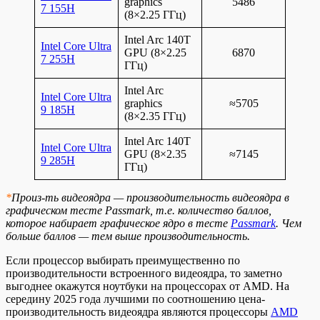
graphics
5486
7 155H
(8×2.25 ГГц)
Intel Arc 140T
Intel Core Ultra
GPU (8×2.25
6870
7 255H
ГГц)
Intel Arc
Intel Core Ultra
graphics
≈5705
9 185H
(8×2.35 ГГц)
Intel Arc 140T
Intel Core Ultra
GPU (8×2.35
≈7145
9 285H
ГГц)
*
Произ-ть видеоядра — производительность видеоядра в
графическом тесте Passmark, т.е. количество баллов,
которое набирает графическое ядро в тесте
Passmark
. Чем
больше баллов — тем выше производительность.
Если процессор выбирать преимущественно по
производительности встроенного видеоядра, то заметно
выгоднее окажутся ноутбуки на процессорах от AMD. На
середину 2025 года лучшими по соотношению цена-
производительность видеоядра являются процессоры
AMD