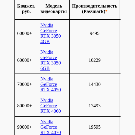
Прир
Бюджет,
Модель
Производительность
прои
руб.
видеокарты
(Passmark)
*
ти, 
Nvidia
GeForce
60000+
9495
RTX 3050
4GB
Nvidia
GeForce
60000+
10229
+8
RTX 3050
6GB
Nvidia
70000+
GeForce
14430
+41
RTX 4050
Nvidia
80000+
GeForce
17493
+21
RTX 4060
Nvidia
90000+
GeForce
19595
+12
RTX 4070