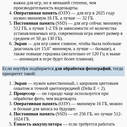
важна для игр, но в меньшей степени, чем
производительность видеокарты.
Оперативная память
(ОЗУ) — для игр в 2025 году
нужно минимум 16 ГБ, а лучше — 32 ГБ.
Постоянная память
(SSD) — для игр сейчас минимум
512 ГБ, а лучше 1-2 ТБ (в зависимости от количества
устанавливаемых игр, современная игра имеет размер в
среднем от 50 до 130 ГБ).
Экран
— для игр самое главное, чтобы была побольше
диагональ (от 15,6″ минимум, а лучше — больше), а
также повыше герцовка (желательно от 120 Гц и выше
— анимация в игре будет более плавная).
Если ноутбук подбирается
для обработки фотографий
, тогда
приоритет такой:
Экран
— нужен качественный, с широким цветовым
охватом и точной цветопередачей (Delta E < 2).
Процессор
— он гораздо чаще используется при
обработке фото, чем видеокарта.
Оперативная память
(ОЗУ) — минимум 16 ГБ, можно
и больше для запаса на будущее.
Постоянная память
(SSD) — от 256 ГБ, но лучше 512-
1024 ГБ.
Ёмкость аккумулятора
— если требуется работать