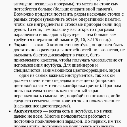
запущено несколько программ), то места на столе ему
потребуется больше (больше оперативной памяти).
Возможно придётся поставить рядом несколько столов с
разных сторон (увеличить объём оперативной памяти),
чтобы все ингредиенты и столовые приборы были под
рукой. То есть, чем больше у вас открыто программ
параллельно и вкладок в браузере — тем больше вам
требуется оперативной памяти (8, 16, 32 ГБ и т.д.).
Экран
— важный компонент ноутбука, он должен быть
достаточного размера для потребностей пользователя, не
вызывать быстро дискомфорт в глазах, быть
приемлемого качества, чтобы получать удовольствие от
использования ноутбука. Для дизайнеров и
специалистов, занимающихся цветокоррекцией, экран
— один из самых важных инструментов, так как он
должен очень точно передавать все цвета (широкий
цветовой охват + точная калибровка цветов). Простым
пользователям за очень качественный экран
переплачивать смысла нет, подойдёт из нижнего, либо
среднего сегмента, если хочется экран покачественнее
(насыщеннее цветопередача).
Аккумулятор
— всегда есть в ноутбуке, но нужен
далеко не всем. Многие пользователи работают с
постоянно подключённой зарядкой. Во-первых, им так
проще (чтобы постоянно не подключать /отключать