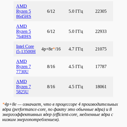
AMD
Ryzen 5
6/12
5.0 ГГц
22305
8645HS
AMD
Ryzen 5
6/12
5.0 ГГц
22933
7640HS
Intel Core
4p+8e
*
/16
4.7 ГГц
21075
i5-13500H
AMD
Ryzen 7
8/16
4.5 ГГц
17787
7730U
AMD
Ryzen 7
8/16
4.5 ГГц
18061
5825U
*
4p+8e — означает, что в процессоре 4 производительных
ядра (performance-core, по факту это обычные ядра) и 8
энергоэффективных ядер (efficient-core, медленные ядра с
низким энергопотреблением).