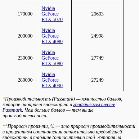
Nvidia
170000+
GeForce
20603
+5
RTX 5070
Nvidia
200000+
GeForce
24998
+21
RTX 4080
Nvidia
230000+
GeForce
27749
+11
RTX 5080
Nvidia
280000+
GeForce
27249
-2
RTX 4090
*
Производительность (Passmark) — количество баллов,
которое набирает видеокарта в
графическом тесте
Passmark
. Чем больше баллов — тем выше
производительность.
**
Прирост произ-ти, % — это прирост производительности
в процентном соотношении относительно предыдущей
видеокарты в таблице (относительно той, которая на