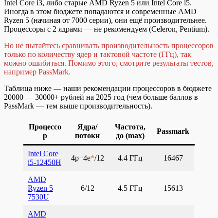
Intel Core i3, либо старые AMD Ryzen 5 или Intel Core i5.
Иногда в этом бюджете попадаются и современные AMD
Ryzen 5 (начиная от 7000 серии), они ещё производительнее.
Процессоры с 2 ядрами — не рекомендуем (Celeron, Pentium).
Но не пытайтесь сравнивать производительность процессоров
только по количеству ядер и тактовой частоте (ГГц), так
можно ошибиться. Помимо этого, смотрите результаты тестов,
например PassMark.
Таблица ниже — наши рекомендации процессоров в бюджете
20000 — 30000+ рублей на 2025 год (чем больше баллов в
PassMark — тем выше производительность).
Процессо
Ядра/
Частота,
Passmark
р
потоки
до (max)
Intel Core
4p+4e
*
/12
4.4 ГГц
16467
i5-12450H
AMD
Ryzen 5
6/12
4.5 ГГц
15613
7530U
AMD