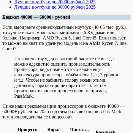
Лучшие ноутбуки до 20000 рублей 2025
Лучшие ноутбуки до 30000 рублей 2025
Бюджет 40000 — 60000+ рублей
Если выбираете среднебюджетный ноутбук (40-65 тыс. руб.),
то лучше искать модель как минимум с 6-8 ядрами или
больше. Например, AMD Ryzen 5, Intel Core i5. Если повезёт,
то можно выхватить удачную модель и на AMD Ryzen 7, Intel
Core i7.
По количеству ядер и тактовой частоте не всегда
можно адекватно оценить производительность
процессора, ведь помимо этого важна ещё
архитектура процессора, объём кеша 1, 2, 3 уровня
и т.д. Чтобы не забивать голову всеми этими
данными, гораздо проще обратиться к тестам
производительности процессоров, например,
PassMark.
Ниже наши рекомендации процессоров в бюджете 40000 —
60000+ рублей на 2025 год (чем больше баллов в PassMark —
тем производительнее процессор).
Процессо
Ядра/
Частота,
Passmark