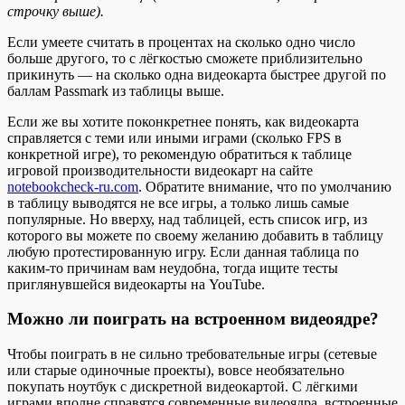
строчку выше).
Если умеете считать в процентах на сколько одно число
больше другого, то с лёгкостью сможете приблизительно
прикинуть — на сколько одна видеокарта быстрее другой по
баллам Passmark из таблицы выше.
Если же вы хотите поконкретнее понять, как видеокарта
справляется с теми или иными играми (сколько FPS в
конкретной игре), то рекомендую обратиться к таблице
игровой производительности видеокарт на сайте
notebookcheck-ru.com
. Обратите внимание, что по умолчанию
в таблицу выводятся не все игры, а только лишь самые
популярные. Но вверху, над таблицей, есть список игр, из
которого вы можете по своему желанию добавить в таблицу
любую протестированную игру. Если данная таблица по
каким-то причинам вам неудобна, тогда ищите тесты
приглянувшейся видеокарты на YouTube.
Можно ли поиграть на встроенном видеоядре?
Чтобы поиграть в не сильно требовательные игры (сетевые
или старые одиночные проекты), вовсе необязательно
покупать ноутбук с дискретной видеокартой. С лёгкими
играми вполне справятся современные видеоядра, встроенные