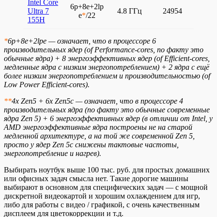
Intel Core
6p+8e+2lp
Ultra 7
4.8 ГГц
24954
e
*
/22
155H
*
6p+8e+2lpe — означает, что в процессоре 6
производительных ядер (of Performance-cores, по факту это
обычные ядра) + 8 энергоэффективных ядер (of Efficient-cores,
медленные ядра с низким энергопотреблением) + 2 ядра с ещё
более низким энергопотреблением и производительностью (of
Low Power Efficient-cores).
**
4x Zen5 + 6x Zen5c — означает, что в процессоре 4
производительных ядра (по факту это обычные современные
ядра Zen 5) + 6 энергоэффективных ядер (в отличии от Intel, у
AMD энергоэффективные ядра построены не на старой
медленной архитектуре, а на той же современной Zen 5,
просто у ядер Zen 5c снижены тактовые частоты,
энергопотребление и нагрев).
Выбирать ноутбук выше 100 тыс. руб. для простых домашних
или офисных задач смысла нет. Такие дорогие машины
выбирают в основном для специфических задач — с мощной
дискретной видеокартой и хорошим охлаждением для игр,
либо для работы с видео / графикой, с очень качественным
дисплеем для цветокоррекции и т.д.