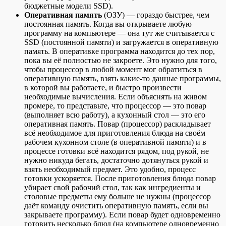
бюджетные модели SSD).
Оперативная память
(ОЗУ) — гораздо быстрее, чем
постоянная память. Когда вы открываете любую
программу на компьютере — она тут же считывается с
SSD (постоянной памяти) и загружается в оперативную
память. В оперативке программа находится до тех пор,
пока вы её полностью не закроете. Это нужно для того,
чтобы процессор в любой момент мог обратиться в
оперативную память, взять какие-то данные программы,
в которой вы работаете, и быстро произвести
необходимые вычисления. Если объяснять на живом
промере, то представьте, что процессор — это повар
(выполняет всю работу), а кухонный стол — это его
оперативная память. Повар (процессор) раскладывает
всё необходимое для приготовления блюда на своём
рабочем кухонном столе (в оперативной памяти) и в
процессе готовки всё находится рядом, под рукой, не
нужно никуда бегать, достаточно дотянуться рукой и
взять необходимый предмет. Это удобно, процесс
готовки ускоряется. После приготовления блюда повар
убирает свой рабочий стол, так как ингредиенты и
столовые предметы ему больше не нужны (процессор
даёт команду очистить оперативную память, если вы
закрываете программу). Если повар будет одновременно
готовить несколько блюд (на компьютере одновременно