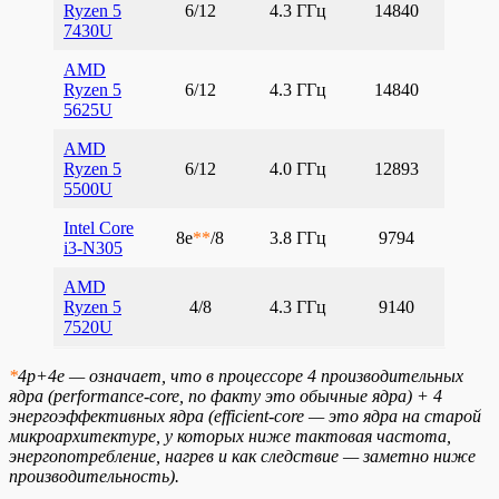
Ryzen 5
6/12
4.3 ГГц
14840
7430U
AMD
Ryzen 5
6/12
4.3 ГГц
14840
5625U
AMD
Ryzen 5
6/12
4.0 ГГц
12893
5500U
Intel Core
8e
**
/8
3.8 ГГц
9794
i3-N305
AMD
Ryzen 5
4/8
4.3 ГГц
9140
7520U
*
4p+4e — означает, что в процессоре 4 производительных
ядра (performance-core, по факту это обычные ядра) + 4
энергоэффективных ядра (efficient-core — это ядра на старой
микроархитектуре, у которых ниже тактовая частота,
энергопотребление, нагрев и как следствие — заметно ниже
производительность).