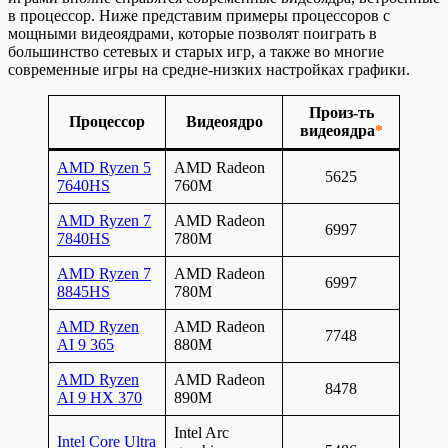
в процессор. Ниже представим примеры процессоров с
мощными видеоядрами, которые позволят поиграть в
большинство сетевых и старых игр, а также во многие
современные игры на средне-низких настройках графики.
Произ-ть
Процессор
Видеоядро
видеоядра
*
AMD Ryzen 5
AMD Radeon
5625
7640HS
760M
AMD Ryzen 7
AMD Radeon
6997
7840HS
780M
AMD Ryzen 7
AMD Radeon
6997
8845HS
780M
AMD Ryzen
AMD Radeon
7748
AI 9 365
880M
AMD Ryzen
AMD Radeon
8478
AI 9 HX 370
890M
Intel Arc
Intel Core Ultra