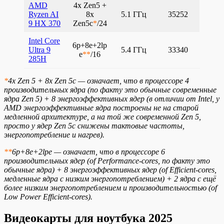
AMD
4x Zen5 +
Ryzen AI
8x
5.1 ГГц
35252
9 HX 370
Zen5c
*
/24
Intel Core
6p+8e+2lp
Ultra 9
5.4 ГГц
33340
e
**
/16
285H
*
4x Zen 5 + 8x Zen 5c — означает, что в процессоре 4
производительных ядра (по факту это обычные современные
ядра Zen 5) + 8 энергоэффективных ядер (в отличии от Intel, у
AMD энергоэффективные ядра построены не на старой
медленной архитектуре, а на той же современной Zen 5,
просто у ядер Zen 5c снижены тактовые частоты,
энергопотребление и нагрев).
**
6p+8e+2lpe — означает, что в процессоре 6
производительных ядер (of Performance-cores, по факту это
обычные ядра) + 8 энергоэффективных ядер (of Efficient-cores,
медленные ядра с низким энергопотреблением) + 2 ядра с ещё
более низким энергопотреблением и производительностью (of
Low Power Efficient-cores).
Видеокарты для ноутбука 2025