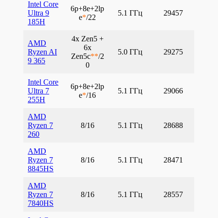
Intel Core
6p+8e+2lp
Ultra 9
5.1 ГГц
29457
e
*
/22
185H
4x Zen5 +
AMD
6x
Ryzen AI
5.0 ГГц
29275
Zen5c
**
/2
9 365
0
Intel Core
6p+8e+2lp
Ultra 7
5.1 ГГц
29066
e
*
/16
255H
AMD
Ryzen 7
8/16
5.1 ГГц
28688
260
AMD
Ryzen 7
8/16
5.1 ГГц
28471
8845HS
AMD
Ryzen 7
8/16
5.1 ГГц
28557
7840HS