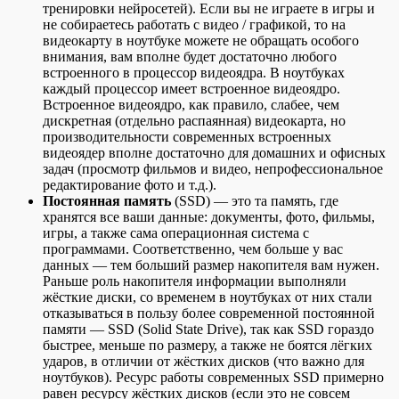
тренировки нейросетей). Если вы не играете в игры и
не собираетесь работать с видео / графикой, то на
видеокарту в ноутбуке можете не обращать особого
внимания, вам вполне будет достаточно любого
встроенного в процессор видеоядра. В ноутбуках
каждый процессор имеет встроенное видеоядро.
Встроенное видеоядро, как правило, слабее, чем
дискретная (отдельно распаянная) видеокарта, но
производительности современных встроенных
видеоядер вполне достаточно для домашних и офисных
задач (просмотр фильмов и видео, непрофессиональное
редактирование фото и т.д.).
Постоянная память
(SSD) — это та память, где
хранятся все ваши данные: документы, фото, фильмы,
игры, а также сама операционная система с
программами. Соответственно, чем больше у вас
данных — тем больший размер накопителя вам нужен.
Раньше роль накопителя информации выполняли
жёсткие диски, со временем в ноутбуках от них стали
отказываться в пользу более современной постоянной
памяти — SSD (Solid State Drive), так как SSD гораздо
быстрее, меньше по размеру, а также не боятся лёгких
ударов, в отличии от жёстких дисков (что важно для
ноутбуков). Ресурс работы современных SSD примерно
равен ресурсу жёстких дисков (если это не совсем