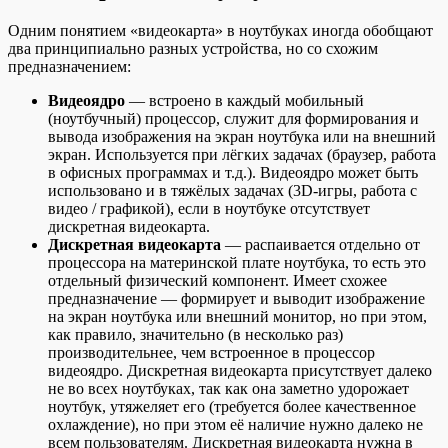
Одним понятием «видеокарта» в ноутбуках иногда обобщают
два принципиально разных устройства, но со схожим
предназначением:
Видеоядро
— встроено в каждый мобильный
(ноутбучный) процессор, служит для формирования и
вывода изображения на экран ноутбука или на внешний
экран. Используется при лёгких задачах (браузер, работа
в офисных программах и т.д.). Видеоядро может быть
использовано и в тяжёлых задачах (3D-игры, работа с
видео / графикой), если в ноутбуке отсутствует
дискретная видеокарта.
Дискретная видеокарта
— распаивается отдельно от
процессора на материнской плате ноутбука, то есть это
отдельный физический компонент. Имеет схожее
предназначение — формирует и выводит изображение
на экран ноутбука или внешний монитор, но при этом,
как правило, значительно (в несколько раз)
производительнее, чем встроенное в процессор
видеоядро. Дискретная видеокарта присутствует далеко
не во всех ноутбуках, так как она заметно удорожает
ноутбук, утяжеляет его (требуется более качественное
охлаждение), но при этом её наличие нужно далеко не
всем пользователям. Дискретная видеокарта нужна в