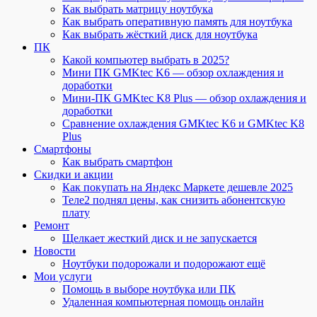
Как выбрать матрицу ноутбука
Как выбрать оперативную память для ноутбука
Как выбрать жёсткий диск для ноутбука
ПК
Какой компьютер выбрать в 2025?
Мини ПК GMKtec K6 — обзор охлаждения и
доработки
Мини-ПК GMKtec K8 Plus — обзор охлаждения и
доработки
Сравнение охлаждения GMKtec K6 и GMKtec K8
Plus
Смартфоны
Как выбрать смартфон
Скидки и акции
Как покупать на Яндекс Маркете дешевле 2025
Теле2 поднял цены, как снизить абонентскую
плату
Ремонт
Щелкает жесткий диск и не запускается
Новости
Ноутбуки подорожали и подорожают ещё
Мои услуги
Помощь в выборе ноутбука или ПК
Удаленная компьютерная помощь онлайн