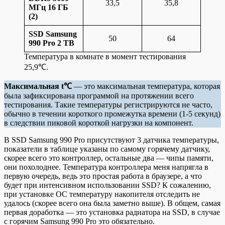
33,5
35,8
МГц 16 ГБ
(2)
SSD Samsung
50
64
990 Pro 2 TB
Температура в комнате в момент тестирования
25,9℃.
Максимальная t℃
— это максимальная температура, которая
была зафиксирована программой на протяжении всего
тестирования. Такие температуры регистрируются не часто,
обычно в течении короткого промежутка времени (1-5 секунд)
в следствии пиковой короткой нагрузки на компонент.
В SSD Samsung 990 Pro присутствуют 3 датчика температуры,
показатели в таблице указаны по самому горячему датчику,
скорее всего это контроллер, остальные два — чипы памяти,
они похолоднее. Температура контроллера меня напрягла в
первую очередь, ведь это простая работа в браузере, а что
будет при интенсивном использовании SSD? К сожалению,
при установке ОС температуру накопителя отследить не
удалось (скорее всего она была заметно выше). В общем, самая
первая доработка — это установка радиатора на SSD, в случае
с горячим Samsung 990 Pro это обязательно.