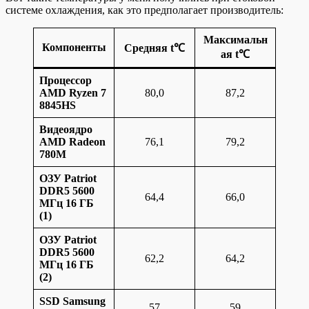
системе охлаждения, как это предполагает производитель:
Максимальн
Компоненты
Средняя t℃
ая t℃
Процессор
AMD Ryzen 7
80,0
87,2
8845HS
Видеоядро
AMD Radeon
76,1
79,2
780M
ОЗУ Patriot
DDR5 5600
64,4
66,0
МГц 16 ГБ
(1)
ОЗУ Patriot
DDR5 5600
62,2
64,2
МГц 16 ГБ
(2)
SSD Samsung
57
59