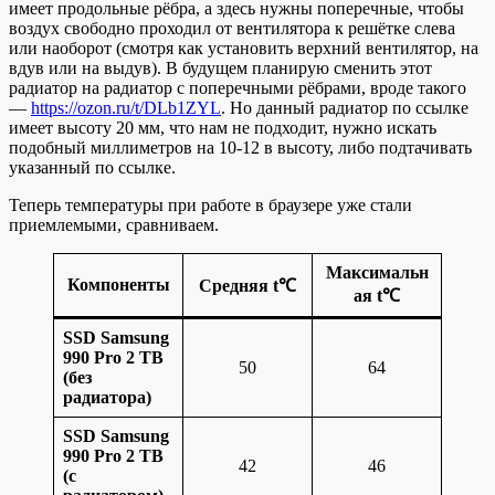
имеет продольные рёбра, а здесь нужны поперечные, чтобы
воздух свободно проходил от вентилятора к решётке слева
или наоборот (смотря как установить верхний вентилятор, на
вдув или на выдув). В будущем планирую сменить этот
радиатор на радиатор с поперечными рёбрами, вроде такого
—
https://ozon.ru/t/DLb1ZYL
. Но данный радиатор по ссылке
имеет высоту 20 мм, что нам не подходит, нужно искать
подобный миллиметров на 10-12 в высоту, либо подтачивать
указанный по ссылке.
Теперь температуры при работе в браузере уже стали
приемлемыми, сравниваем.
Максимальн
Компоненты
Средняя t℃
ая t℃
SSD Samsung
990 Pro 2 TB
50
64
(без
радиатора)
SSD Samsung
990 Pro 2 TB
42
46
(с