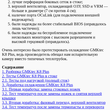
лучше перфорация боковых сеток в стоке;
верхний вентилятор, охлаждающий ОЗУ, SSD и VRM —
больше в диаметре (7 см против 4 см);
наличие порта OCuLink (для подключения внешней
видеокарты);
были надежды на более стабильный BIOS (оправдалось
лишь частично);
были надежды на беспроблемное подключение
нескольких мониторов с высоким разрешением и
высокой герцовкой (оправдалось).
Очень интересно было протестировать охлаждение GMKtec
K8 Plus, ведь производитель обещал нам испарительную
камеру вместо типичных теплотрубок.
Содержание
1.
Разборка GMKtec K8 Plus
2.
Тесты GMKtec K8 Plus в стоке
2.1.
Тесты под нагрузкой (полный сток)
3.
Доработка охлаждения GMKtec K8 Plus
3.1.
Первая доработка: замена стоковых ножек
3.2.
Тест температур после замены ножек и снятия верхней
крышки
3.3.
Вторая доработка: фазовый переход, верхний вентилятор
3.4.
Тест температур после замены термопасты и переворота