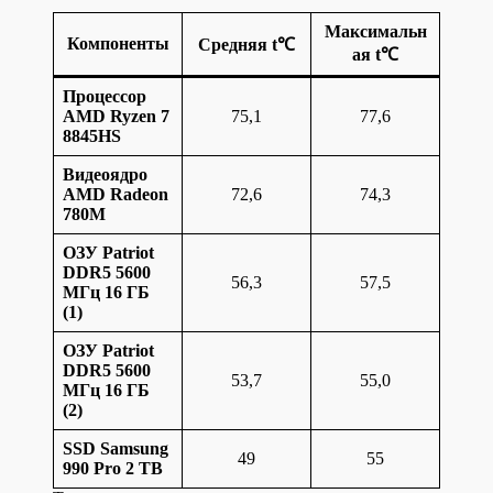
Максимальн
Компоненты
Средняя t℃
ая t℃
Процессор
AMD Ryzen 7
75,1
77,6
8845HS
Видеоядро
AMD Radeon
72,6
74,3
780M
ОЗУ Patriot
DDR5 5600
56,3
57,5
МГц 16 ГБ
(1)
ОЗУ Patriot
DDR5 5600
53,7
55,0
МГц 16 ГБ
(2)
SSD Samsung
49
55
990 Pro 2 TB