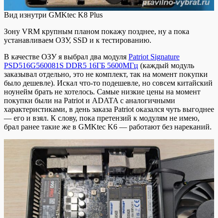
Вид изнутри GMKtec K8 Plus
Зону VRM крупным планом покажу позднее, ну а пока
устанавливаем ОЗУ, SSD и к тестированию.
В качестве ОЗУ я выбрал два модуля
Patriot Signature
PSD516G560081S DDR5 16ГБ 5600МГц
(каждый модуль
заказывал отдельно, это не комплект, так на момент покупки
было дешевле). Искал что-то подешевле, но совсем китайский
ноунейм брать не хотелось. Самые низкие цены на момент
покупки были на Patriot и ADATA с аналогичными
характеристиками, в день заказа Patriot оказался чуть выгоднее
— его и взял. К слову, пока претензий к модулям не имею,
брал ранее такие же в GMKtec K6 — работают без нареканий.