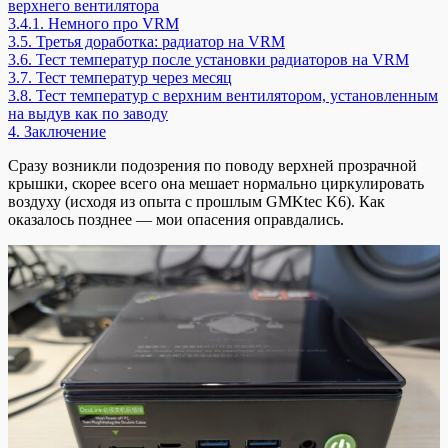
верхнего вентилятора
3.4.1.
Немного про VRM
3.5.
Третья доработка: радиатор на VRM
3.6.
Тест температур после установки радиаторов на VRM
3.7.
Тест температур через месяц
3.8.
Тест температур с верхним вентилятором, установленным
на выдув как по заводу
4.
Заключение
Сразу возникли подозрения по поводу верхней прозрачной
крышки, скорее всего она мешает нормально циркулировать
воздуху (исходя из опыта с прошлым GMKtec K6). Как
оказалось позднее — мои опасения оправдались.