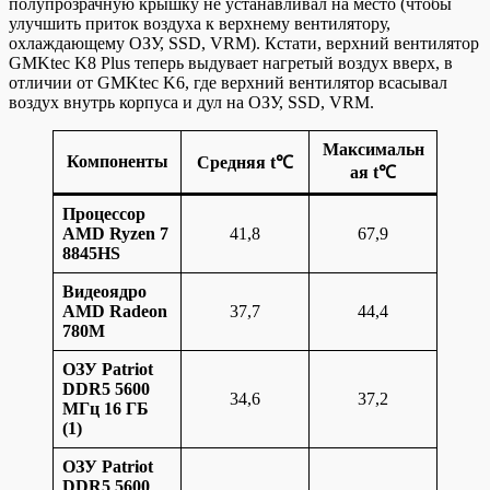
полупрозрачную крышку не устанавливал на место (чтобы
улучшить приток воздуха к верхнему вентилятору,
охлаждающему ОЗУ, SSD, VRM). Кстати, верхний вентилятор
GMKtec K8 Plus теперь выдувает нагретый воздух вверх, в
отличии от GMKtec K6, где верхний вентилятор всасывал
воздух внутрь корпуса и дул на ОЗУ, SSD, VRM.
Максимальн
Компоненты
Средняя t℃
ая t℃
Процессор
AMD Ryzen 7
41,8
67,9
8845HS
Видеоядро
AMD Radeon
37,7
44,4
780M
ОЗУ Patriot
DDR5 5600
34,6
37,2
МГц 16 ГБ
(1)
ОЗУ Patriot
DDR5 5600