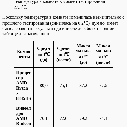
Температура в комнате в момент тестирования
27,3℃.
Поскольку температура в комнате изменилась незначительно с
прошлого тестирования (снизилась на 0,2℃), думаю, имеет
смысл сравнить результаты до и после доработки в одной
таблице для наглядности.
Макси
Макси
Средн
Средн
мальна
мальна
Компо
яя t℃
яя t℃
ненты
я t℃
я t℃
(до)
(после)
(до)
(после)
Процес
сор
AMD
80,0
75,1
87,2
77,6
Ryzen
7
8845HS
Видеоя
дро
AMD
76,1
72,6
79,2
74,3
Radeon