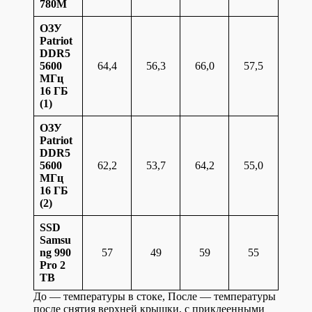
780M
ОЗУ
Patriot
DDR5
5600
64,4
56,3
66,0
57,5
МГц
16 ГБ
(1)
ОЗУ
Patriot
DDR5
5600
62,2
53,7
64,2
55,0
МГц
16 ГБ
(2)
SSD
Samsu
ng 990
57
49
59
55
Pro 2
TB
До — температуры в стоке, После — температуры
после снятия верхней крышки, с приклеенными