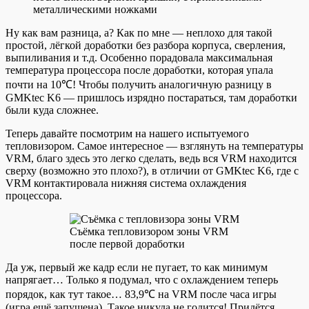
металлическими ножками
Ну как вам разница, а? Как по мне — неплохо для такой
простой, лёгкой доработки без разбора корпуса, сверления,
выпиливания и т.д. Особенно порадовала максимальная
температура процессора после доработки, которая упала
почти на 10℃! Чтобы получить аналогичную разницу в
GMKtec K6 — пришлось изрядно постараться, там доработки
были куда сложнее.
Теперь давайте посмотрим на нашего испытуемого
тепловизором. Самое интересное — взглянуть на температуры
VRM, благо здесь это легко сделать, ведь вся VRM находится
сверху (возможно это плохо?), в отличии от GMKtec K6, где с
VRM контактировала нижняя система охлаждения
процессора.
Съёмка тепловизором зоны VRM
после первой доработки
Да уж, первый же кадр если не пугает, то как минимум
напрягает… Только я подумал, что с охлаждением теперь
порядок, как тут такое… 83,9℃ на VRM после часа игры
(игра ещё запущена). Такое никуда не годится! Придётся